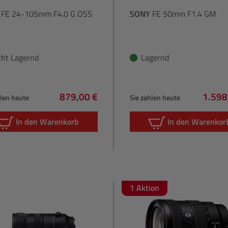
FE 24-105mm F4.0 G OSS
SONY
FE 50mm F1.4 GM
cht Lagernd
Lagernd
879,00 €
1.598
hlen heute
Sie zahlen heute
Regulärer Preis:
Regulä
In den Warenkorb
In den Warenkor
1 Aktion