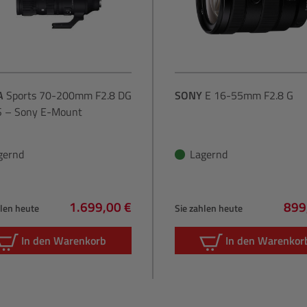
A
Sports 70-200mm F2.8 DG
SONY
E 16-55mm F2.8 G
 – Sony E-Mount
gernd
Lagernd
1.699,00 €
899
hlen heute
Sie zahlen heute
Regulärer Preis:
Regu
In den Warenkorb
In den Warenkor