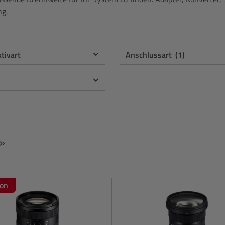
ng.
ktivart
Anschlussart
(1)
ion