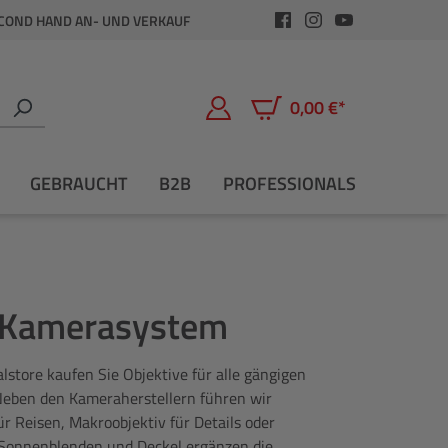
COND HAND AN- UND VERKAUF
0,00 €*
Warenkorb enthält 0 Positio
GEBRAUCHT
B2B
PROFESSIONALS
s Kamerasystem
lstore kaufen Sie Objektive für alle gängigen
 Neben den Kameraherstellern führen wir
r Reisen, Makroobjektiv für Details oder
r, Sonnenblenden und Deckel ergänzen die