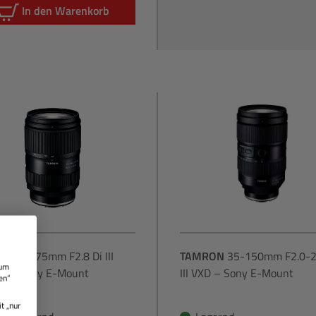
In den Warenkorb
ON
28-75mm F2.8 Di III
TAMRON
35-150mm F2.0-2.
 um
2 – Sony E-Mount
III VXD – Sony E-Mount
en“
t „nur