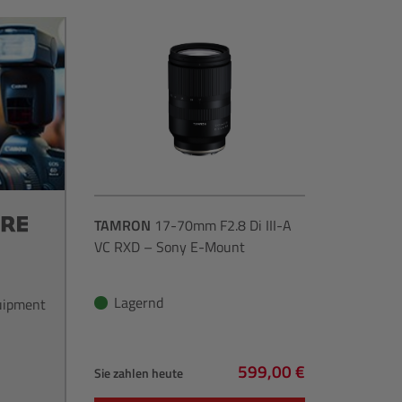
TAMRON
17-70mm F2.8 Di III-A
VC RXD – Sony E-Mount
Lagernd
quipment
599,00 €
Sie zahlen heute
Regulärer Preis: