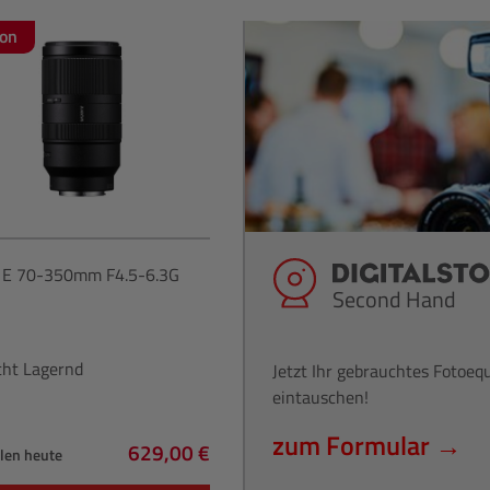
ion
E 70-350mm F4.5-6.3G
Second Hand
cht Lagernd
Jetzt Ihr gebrauchtes Fotoe
eintauschen!
zum Formular →
629,00 €
hlen heute
Regulärer Preis: