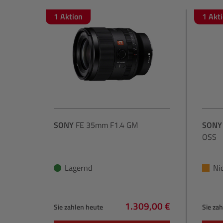
1 Aktion
1 Akt
SONY
FE 35mm F1.4 GM
SONY
OSS
Lagernd
Ni
1.309,00 €
Sie zahlen heute
Sie za
Regulärer Preis: