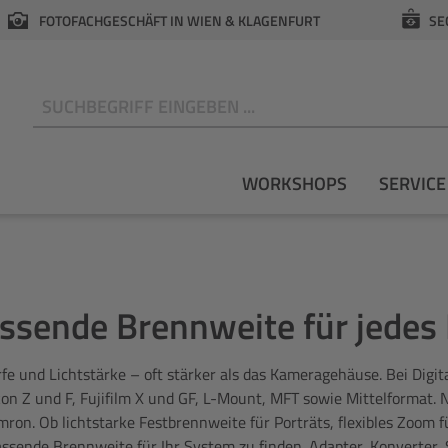
FOTOFACHGESCHÄFT IN WIEN & KLAGENFURT
SE
N
WORKSHOPS
SERVICE
assende Brennweite für jede
e und Lichtstärke – oft stärker als das Kameragehäuse. Bei Digita
n Z und F, Fujifilm X und GF, L-Mount, MFT sowie Mittelformat.
on. Ob lichtstarke Festbrennweite für Porträts, flexibles Zoom fü
e passende Brennweite für Ihr System zu finden. Adapter, Konverte