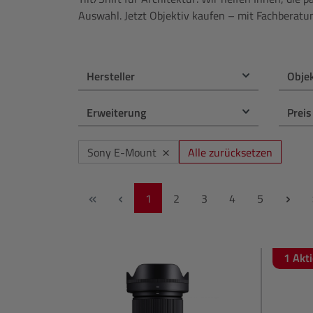
PC & Bildbearbeitung
NiSi
Auswahl. Jetzt Objektiv kaufen – mit Fachberatu
Druck
OM System
Hersteller
Obje
Zubehör
Panasonic
Erweiterung
Preis
Gutschein
Polaroid
×
Alle zurücksetzen
Sony E-Mount
Profoto
Seite
Seite
Seite
Seite
Seite
1
2
3
4
5
Sigma
Sony
1 Akt
Tamron