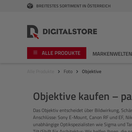
BREITESTES SORTIMENT IN ÖSTERREICH
springen
Zur Hauptnavigation springen
ALLE PRODUKTE
MARKENWELTE
Alle Produkte
Foto
Objektive
Foto
Canon
Video
Fujifilm
Objektive kaufen – p
Audio
Leica Boutique
Das Objektiv entscheidet über Bildwirkung, Schärf
Anschlüsse: Sony E-Mount, Canon RF und EF, Niko
Apple
Nikon
unabhängige Optikspezialisten wie Sigma und Tamr
Tilt/Shift für Architektur: Wir helfen Ihnen, di