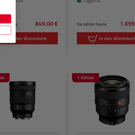
cht Lagernd
Lagernd
849,00 €
1.699
hlen heute
Sie zahlen heute
Regulärer Preis:
Regulä
In den Warenkorb
In den Warenkor
ion
1 Aktion