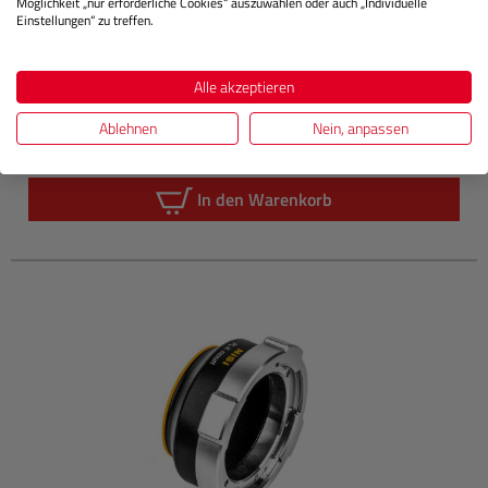
Möglichkeit „nur erforderliche Cookies“ auszuwählen oder auch „Individuelle
Einstellungen“ zu treffen.
Nicht Lagernd
Alle akzeptieren
Ablehnen
Nein, anpassen
449,00 €
Sie zahlen heute
Regulärer P
In den Warenkorb