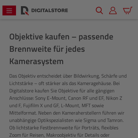
alt springen
Warenk
Objektive kaufen – passende
Brennweite für jedes
Kamerasystem
Das Objektiv entscheidet über Bildwirkung, Schärfe und
Lichtstärke – oft stärker als das Kameragehäuse. Bei
Digitalstore kaufen Sie Objektive für alle gängigen
Anschlüsse: Sony E-Mount, Canon RF und EF, Nikon Z
und F, Fujifilm X und GF, L-Mount, MFT sowie
Mittelformat. Neben den Kameraherstellern führen wir
unabhängige Optikspezialisten wie Sigma und Tamron.
Ob lichtstarke Festbrennweite für Porträts, flexibles
Zoom für Reisen, Makroobjektiv für Details oder