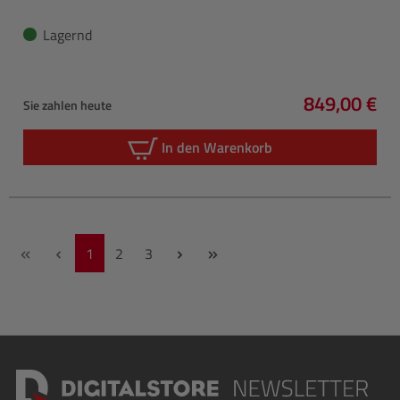
Lagernd
849,00 €
Sie zahlen heute
Regulärer P
In den Warenkorb
Seite
Seite
Seite
1
2
3