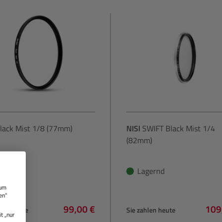
lack Mist 1/8 (77mm)
NISI
SWIFT Black Mist 1/4
(82mm)
gernd
Lagernd
 um
en“
99,00 €
109
hlen heute
Sie zahlen heute
t „nur
Regulärer Preis:
Regu