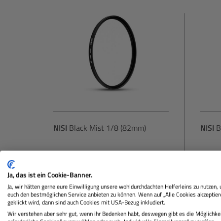
NISI
Black Mist 1/8 (82mm)
NISI
B
Lagernd
La
Ja, das ist ein Cookie-Banner.
Ja, wir hätten gerne eure Einwilligung unsere wohldurchdachten Helferleins zu nutzen,
euch den bestmöglichen Service anbieten zu können. Wenn auf „Alle Cookies akzeptier
geklickt wird, dann sind auch Cookies mit USA-Bezug inkludiert.
109,00 €
Sie zahlen heute
Sie za
Wir verstehen aber sehr gut, wenn ihr Bedenken habt, deswegen gibt es die Möglichkei
Regulärer Preis: