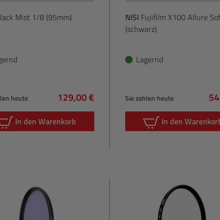
lack Mist 1/8 (95mm)
NISI
Fujifilm X100 Allure Sof
(schwarz)
gernd
Lagernd
129,00 €
54
hlen heute
Sie zahlen heute
Regulärer Preis:
Re
In den Warenkorb
In den Warenkor