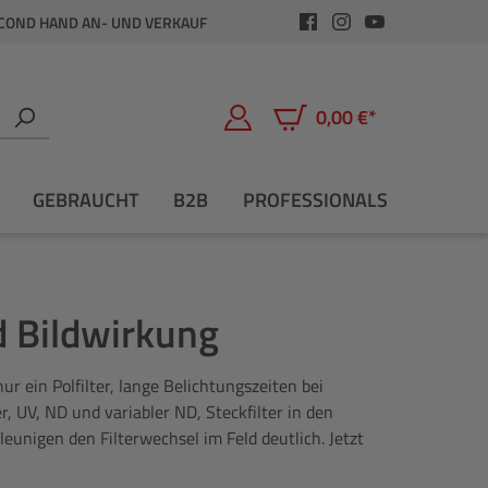
COND HAND AN- UND VERKAUF
0,00 €*
Warenkorb enthält 0 Positio
GEBRAUCHT
B2B
PROFESSIONALS
d Bildwirkung
 ein Polfilter, lange Belichtungszeiten bei
er, UV, ND und variabler ND, Steckfilter in den
unigen den Filterwechsel im Feld deutlich. Jetzt