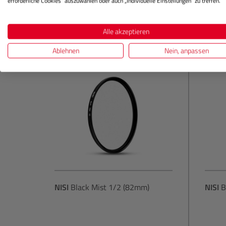
erforderliche Cookies“ auszuwählen oder auch „Individuelle Einstellungen“ zu treffen.
In den Warenkorb
Alle akzeptieren
Ablehnen
Nein, anpassen
NISI
Black Mist 1/2 (82mm)
NISI
B