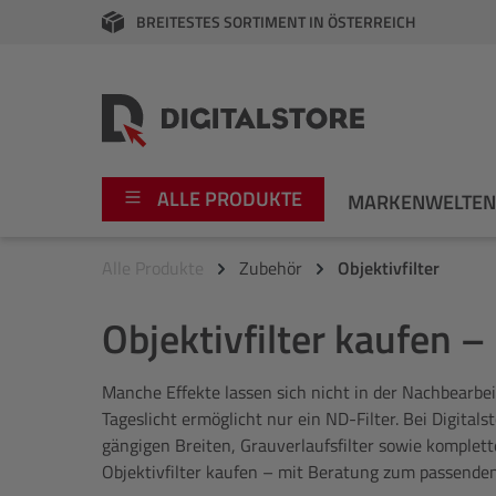
BREITESTES SORTIMENT IN ÖSTERREICH
springen
Zur Hauptnavigation springen
ALLE PRODUKTE
MARKENWELTE
Alle Produkte
Zubehör
Objektivfilter
Foto
Canon
Objektivfilter kaufen –
Video
Fujifilm
Manche Effekte lassen sich nicht in der Nachbearbei
Audio
Leica Boutique
Tageslicht ermöglicht nur ein ND-Filter. Bei Digitalst
gängigen Breiten, Grauverlaufsfilter sowie komplet
Apple
Nikon
Objektivfilter kaufen – mit Beratung zum passende