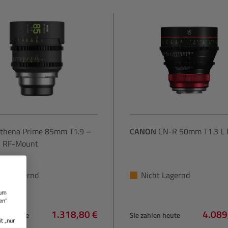
thena Prime 85mm T1.9 –
CANON
CN-R 50mm T1.3 L 
 RF-Mount
cht Lagernd
Nicht Lagernd
 um
en“
1.318,80 €
4.089
hlen heute
Sie zahlen heute
t „nur
Regulärer Preis:
Regulä