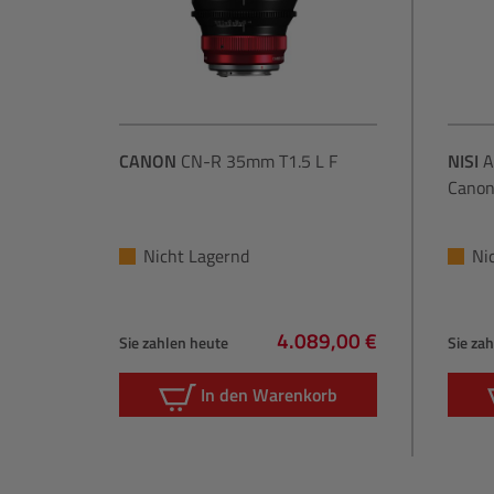
CANON
CN-R 35mm T1.5 L F
NISI
A
Canon
Nicht Lagernd
Ni
4.089,00 €
Sie zahlen heute
Sie za
Regulärer Preis:
In den Warenkorb