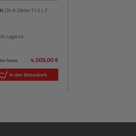
N
CN-R 20mm T1.5 L F
cht Lagernd
4.509,00 €
hlen heute
Regulärer Preis:
In den Warenkorb