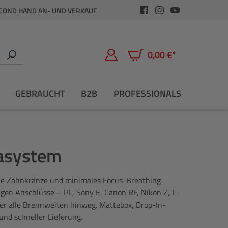
COND HAND AN- UND VERKAUF
0,00 €*
Warenkorb enthält 0 Positio
GEBRAUCHT
B2B
PROFESSIONALS
rasystem
iche Zahnkränze und minimales Focus-Breathing
gigen Anschlüsse – PL, Sony E, Canon RF, Nikon Z, L-
er alle Brennweiten hinweg. Mattebox, Drop-In-
nd schneller Lieferung.