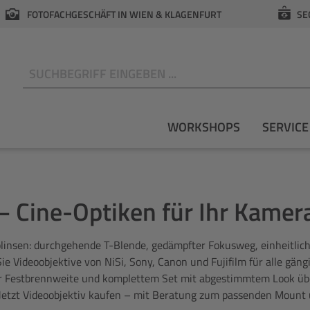
FOTOFACHGESCHÄFT IN WIEN & KLAGENFURT
SE
N
WORKSHOPS
SERVICE
 – Cine-Optiken für Ihr Kame
tolinsen: durchgehende T-Blende, gedämpfter Fokusweg, einheitl
ie Videoobjektive von NiSi, Sony, Canon und Fujifilm für alle gän
er Festbrennweite und komplettem Set mit abgestimmtem Look üb
 Jetzt Videoobjektiv kaufen – mit Beratung zum passenden Mount u