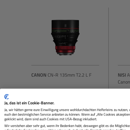
CANON
CN-R 135mm T2.2 L F
NISI
A
Canon
Nicht Lagernd
Ni
Ja, das ist ein Cookie-Banner.
Ja, wir hätten gerne eure Einwilligung unsere wohldurchdachten Helferleins zu nutzen,
euch den bestmöglichen Service anbieten zu können. Wenn auf „Alle Cookies akzeptier
geklickt wird, dann sind auch Cookies mit USA-Bezug inkludiert.
4.619,00 €
Sie zahlen heute
Sie za
Wir verstehen aber sehr gut, wenn ihr Bedenken habt, deswegen gibt es die Möglichkei
Regulärer Preis: