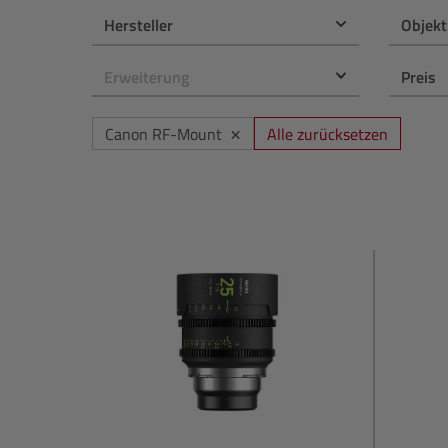
PC & Bildbearbeitung
NiSi
Hersteller
Objekt
Druck
OM System
Erweiterung
Preis
Zubehör
Panasonic
×
Alle zurücksetzen
Canon RF-Mount
Gutschein
Polaroid
Profoto
Sigma
Sony
Tamron