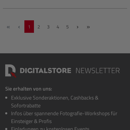
Seite
Seite
Seite
Seite
Seite
1
2
3
4
5
Sie erhalten von uns:
Exklusive Sonderaktionen, Cashbacks &
Sofortrabatte
Infos über spannende Fotografie-Workshops für
Einsteiger & Profis
Einladungen zu kostenlosen Events