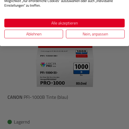
Möglichkeit „nur erforderliche Cookies“ auszuwählen oder auch „Individuelle
Einstellungen“ zu treffen.
Alle akzeptieren
Ablehnen
Nein, anpassen
CANON
PFI-1000B Tinte (blau)
Lagernd