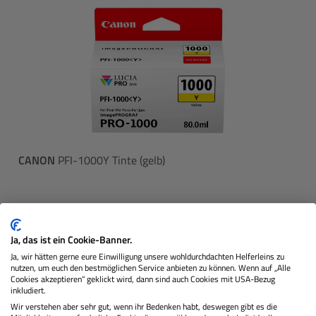
CANON
PFI-1000Y Tinte (gelb)
Lagernd
Ja, das ist ein Cookie-Banner.
Ja, wir hätten gerne eure Einwilligung unsere wohldurchdachten Helferleins zu
nutzen, um euch den bestmöglichen Service anbieten zu können. Wenn auf „Alle
55,90 €
Sie zahlen heute
Cookies akzeptieren“ geklickt wird, dann sind auch Cookies mit USA-Bezug
Regulärer 
inkludiert.
Wir verstehen aber sehr gut, wenn ihr Bedenken habt, deswegen gibt es die
In den Warenkorb