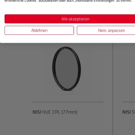
erforderliche Cookies“ auszuwählen oder auch „Individuelle Einstellungen“ zu treffen.
In den Warenkorb
Alle akzeptieren
Ablehnen
Nein, anpassen
NISI
HUC CPL (77mm)
NISI
S