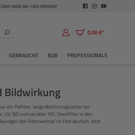
COND HAND AN- UND VERKAUF
0,00 €*
Warenkorb enthält 0 Positio
GEBRAUCHT
B2B
PROFESSIONALS
d Bildwirkung
 ein Polfilter, lange Belichtungszeiten bei
er, UV, ND und variabler ND, Steckfilter in den
unigen den Filterwechsel im Feld deutlich. Jetzt