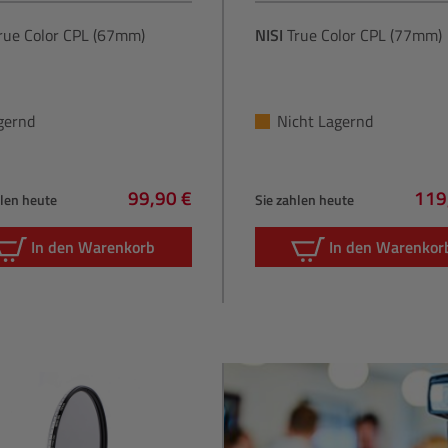
rue Color CPL (67mm)
NISI
True Color CPL (77mm)
gernd
Nicht Lagernd
99,90 €
119
hlen heute
Sie zahlen heute
Regulärer Preis:
Regu
In den Warenkorb
In den Warenkor