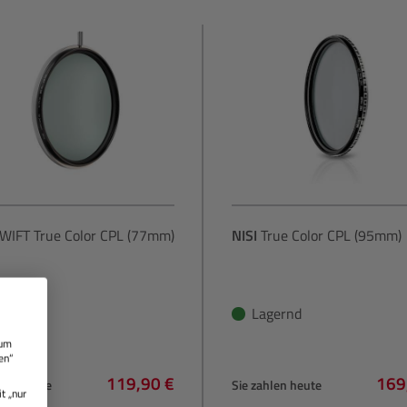
WIFT True Color CPL (77mm)
NISI
True Color CPL (95mm)
gernd
Lagernd
 um
en“
119,90 €
169
hlen heute
Sie zahlen heute
t „nur
Regulärer Preis:
Regu