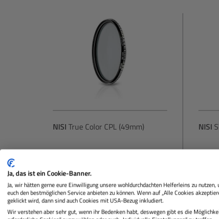
NISI
True Color CPL (49mm)
NISI
S
Lagernd
La
Ja, das ist ein Cookie-Banner.
Ja, wir hätten gerne eure Einwilligung unsere wohldurchdachten Helferleins zu nutzen,
euch den bestmöglichen Service anbieten zu können. Wenn auf „Alle Cookies akzeptier
geklickt wird, dann sind auch Cookies mit USA-Bezug inkludiert.
64,90 €
Sie zahlen heute
Sie za
Wir verstehen aber sehr gut, wenn ihr Bedenken habt, deswegen gibt es die Möglichkei
Regulärer Preis: