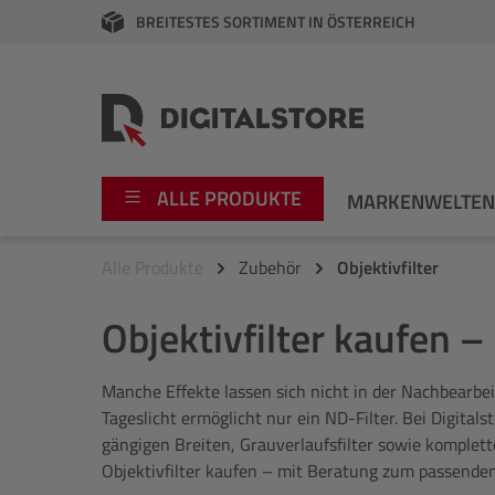
BREITESTES SORTIMENT IN ÖSTERREICH
springen
Zur Hauptnavigation springen
ALLE PRODUKTE
MARKENWELTE
Alle Produkte
Zubehör
Objektivfilter
Foto
Canon
Objektivfilter kaufen –
Video
Fujifilm
Manche Effekte lassen sich nicht in der Nachbearbei
Audio
Leica Boutique
Tageslicht ermöglicht nur ein ND-Filter. Bei Digitalst
gängigen Breiten, Grauverlaufsfilter sowie komplet
Apple
Nikon
Objektivfilter kaufen – mit Beratung zum passende