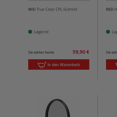
NISI
True Color CPL (43mm)
NISI
H
Lagernd
La
59,90 €
Sie zahlen heute
Sie za
Regulärer Preis:
In den Warenkorb