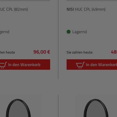
UC CPL (82mm)
NISI
HUC CPL (49mm)
gernd
Lagernd
96,00 €
48
hlen heute
Sie zahlen heute
Regulärer Preis:
Re
In den Warenkorb
In den Warenkor