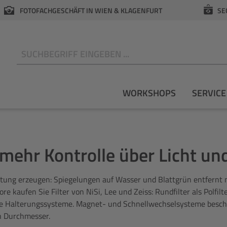
FOTOFACHGESCHÄFT IN WIEN & KLAGENFURT
SE
N
WORKSHOPS
SERVICE
 mehr Kontrolle über Licht un
tung erzeugen: Spiegelungen auf Wasser und Blattgrün entfernt nur
ore kaufen Sie Filter von NiSi, Lee und Zeiss: Rundfilter als Polfilt
te Halterungssysteme. Magnet- und Schnellwechselsysteme beschle
n Durchmesser.