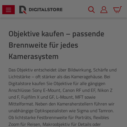
alt springen
Warenk
Objektive kaufen – passende
Brennweite für jedes
Kamerasystem
Das Objektiv entscheidet über Bildwirkung, Schärfe und
Lichtstärke – oft stärker als das Kameragehäuse. Bei
Digitalstore kaufen Sie Objektive für alle gängigen
Anschlüsse: Sony E-Mount, Canon RF und EF, Nikon Z
und F, Fujifilm X und GF, L-Mount, MFT sowie
Mittelformat. Neben den Kameraherstellern führen wir
unabhängige Optikspezialisten wie Sigma und Tamron.
Ob lichtstarke Festbrennweite für Porträts, flexibles
Zoom für Reisen, Makroobjektiv für Details oder