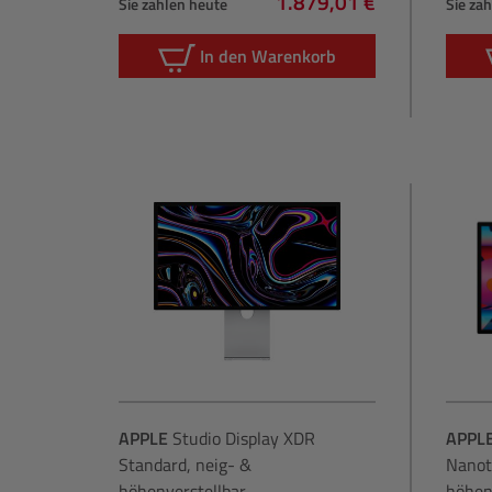
1.879,01 €
Sie zahlen heute
Sie za
Regulärer Preis:
In den Warenkorb
APPLE
Studio Display XDR
APPL
Standard, neig- &
Nanot
höhenverstellbar
höhen