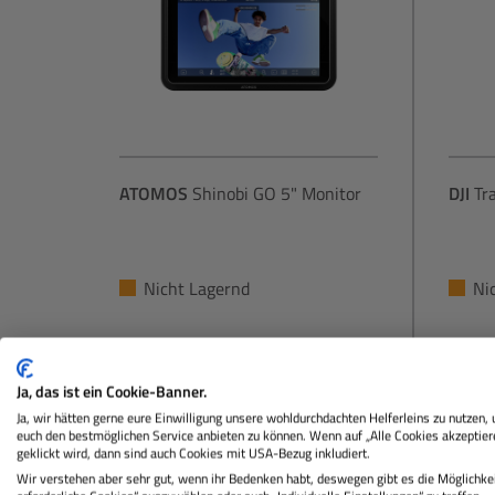
ATOMOS
Shinobi GO 5" Monitor
DJI
Tra
Nicht Lagernd
Ni
296,31 €
Sie zahlen heute
Sie za
Ja, das ist ein Cookie-Banner.
Regulärer Preis:
Ja, wir hätten gerne eure Einwilligung unsere wohldurchdachten Helferleins zu nutzen,
In den Warenkorb
euch den bestmöglichen Service anbieten zu können. Wenn auf „Alle Cookies akzeptier
geklickt wird, dann sind auch Cookies mit USA-Bezug inkludiert.
Wir verstehen aber sehr gut, wenn ihr Bedenken habt, deswegen gibt es die Möglichkei