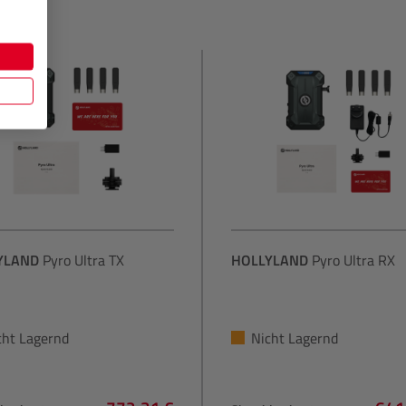
YLAND
Pyro Ultra TX
HOLLYLAND
Pyro Ultra RX
cht Lagernd
Nicht Lagernd