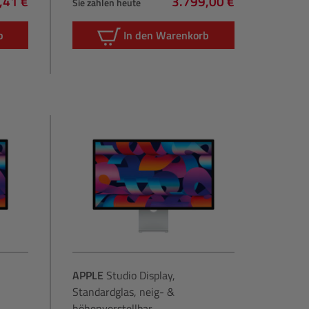
,41 €
3.799,00 €
Sie zahlen heute
lärer Preis:
Regulärer Preis:
b
In den Warenkorb
APPLE
Studio Display,
Standardglas, neig- &
höhenverstellbar