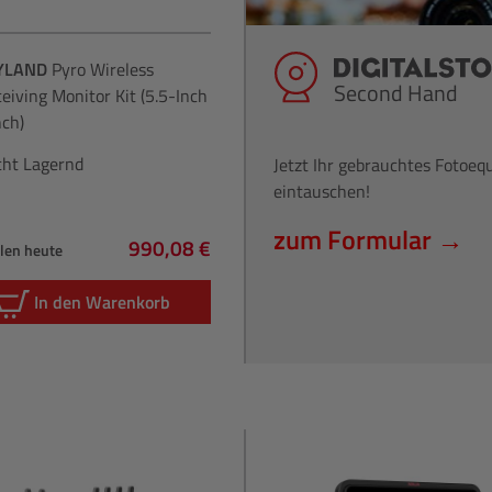
YLAND
Pyro Wireless
Second Hand
eiving Monitor Kit (5.5-Inch
nch)
cht Lagernd
Jetzt Ihr gebrauchtes Fotoe
eintauschen!
zum Formular →
990,08 €
hlen heute
Regulärer Preis:
In den Warenkorb