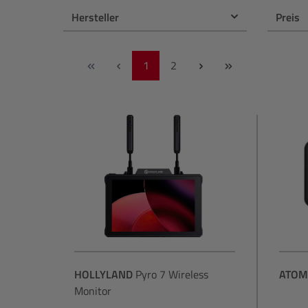
PC & Bildbearbeitung
NiSi
Hersteller
Preis
Druck
OM System
Seite
Seite
1
2
Zubehör
Panasonic
Gutschein
Polaroid
Profoto
Sigma
Sony
Tamron
HOLLYLAND
Pyro 7 Wireless
ATOM
Monitor