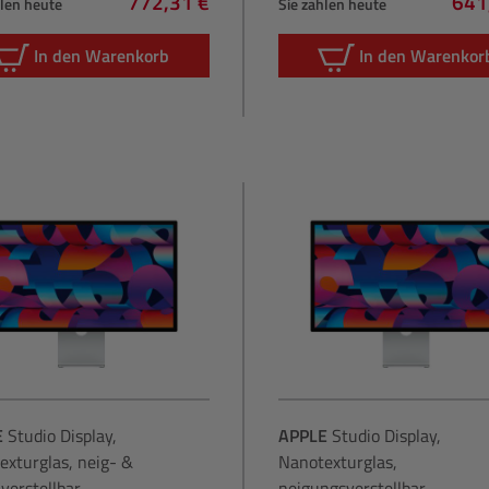
772,31 €
641
hlen heute
Sie zahlen heute
Regulärer Preis:
Regu
In den Warenkorb
In den Warenkor
E
Studio Display,
APPLE
Studio Display,
exturglas, neig- &
Nanotexturglas,
verstellbar
neigungsverstellbar