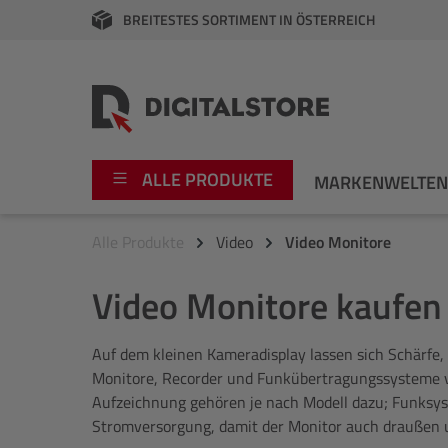
BREITESTES SORTIMENT IN ÖSTERREICH
springen
Zur Hauptnavigation springen
ALLE PRODUKTE
MARKENWELTE
Alle Produkte
Video
Video Monitore
Foto
Canon
Video Monitore kaufen 
Video
Fujifilm
Auf dem kleinen Kameradisplay lassen sich Schärfe, 
Audio
Leica Boutique
Monitore, Recorder und Funkübertragungssysteme v
Aufzeichnung gehören je nach Modell dazu; Funksyst
Apple
Nikon
Stromversorgung, damit der Monitor auch draußen u