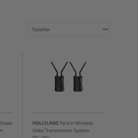
tloses
HOLLYLAND
Pyro H Wireless
em
Video Transmission System
(TX+RX)