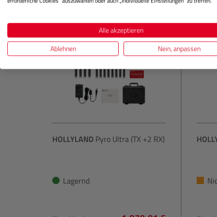
erforderliche Cookies“ auszuwählen oder auch „Individuelle Einstellungen“ zu treffen.
Alle akzeptieren
Ablehnen
Nein, anpassen
HOLLYLAND
Pyro Ultra (TX +2 RX)
HOLL
Lagernd
Ni