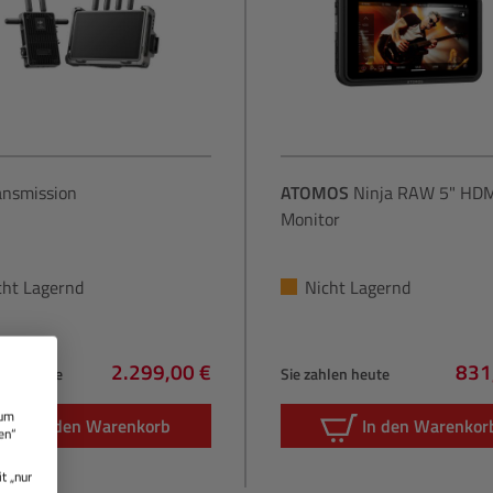
nsmission
ATOMOS
Ninja RAW 5" HDM
Monitor
cht Lagernd
Nicht Lagernd
2.299,00 €
831
hlen heute
Sie zahlen heute
Regulärer Preis:
Regu
 um
In den Warenkorb
In den Warenkor
en“
t „nur