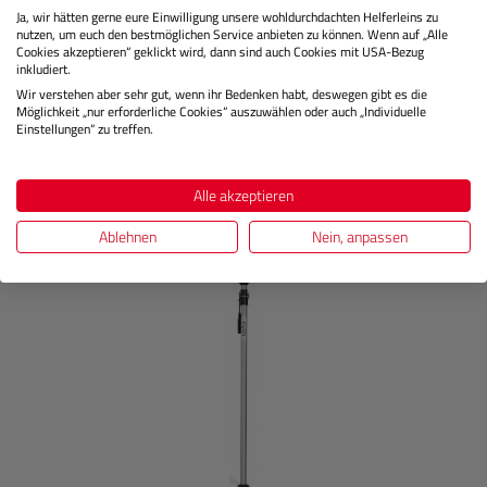
Lagernd
Ja, wir hätten gerne eure Einwilligung unsere wohldurchdachten Helferleins zu
nutzen, um euch den bestmöglichen Service anbieten zu können. Wenn auf „Alle
Cookies akzeptieren“ geklickt wird, dann sind auch Cookies mit USA-Bezug
inkludiert.
399,00 €
Sie zahlen heute
Wir verstehen aber sehr gut, wenn ihr Bedenken habt, deswegen gibt es die
Möglichkeit „nur erforderliche Cookies“ auszuwählen oder auch „Individuelle
Regulärer P
Einstellungen“ zu treffen.
In den Warenkorb
Alle akzeptieren
Ablehnen
Nein, anpassen