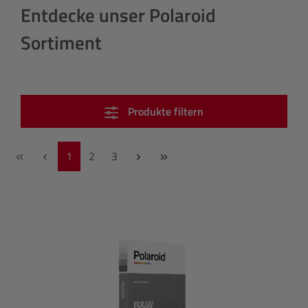
Entdecke unser Polaroid
Sortiment
Produkte filtern
Seite
Seite
Seite
1
2
3