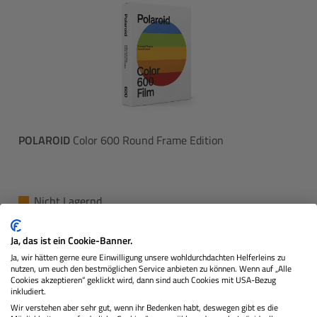
POLAROID
Color 600 Round Frame Edition
Nicht Lagernd
Ja, das ist ein Cookie-Banner.
27,99 €
Sie zahlen heute
Ja, wir hätten gerne eure Einwilligung unsere wohldurchdachten Helferleins zu
nutzen, um euch den bestmöglichen Service anbieten zu können. Wenn auf „Alle
Regulärer 
Cookies akzeptieren“ geklickt wird, dann sind auch Cookies mit USA-Bezug
In den Warenkorb
inkludiert.
Wir verstehen aber sehr gut, wenn ihr Bedenken habt, deswegen gibt es die