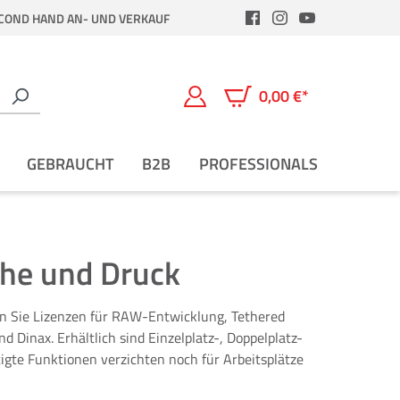
COND HAND AN- UND VERKAUF
0,00 €*
Warenkorb enthält 0 Positio
GEBRAUCHT
B2B
PROFESSIONALS
che und Druck
fen Sie Lizenzen für RAW-Entwicklung, Tethered
inax. Erhältlich sind Einzelplatz-, Doppelplatz-
gte Funktionen verzichten noch für Arbeitsplätze