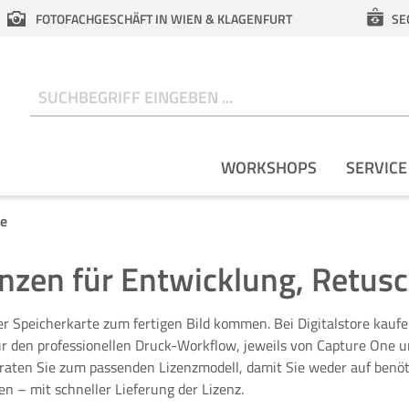
FOTOFACHGESCHÄFT IN WIEN & KLAGENFURT
SE
N
WORKSHOPS
SERVICE
re
enzen für Entwicklung, Retus
der Speicherkarte zum fertigen Bild kommen. Bei Digitalstore kau
n professionellen Druck-Workflow, jeweils von Capture One und D
aten Sie zum passenden Lizenzmodell, damit Sie weder auf benöti
en – mit schneller Lieferung der Lizenz.