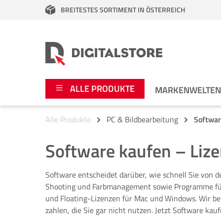
BREITESTES SORTIMENT IN ÖSTERREICH
springen
Zur Hauptnavigation springen
ALLE PRODUKTE
MARKENWELTE
Alle Produkte
PC & Bildbearbeitung
Softwa
Foto
Canon
Software kaufen – Liz
Video
Fujifilm
Software entscheidet darüber, wie schnell Sie von 
Audio
Leica Boutique
Shooting und Farbmanagement sowie Programme für de
und Floating-Lizenzen für Mac und Windows. Wir ber
Apple
Nikon
zahlen, die Sie gar nicht nutzen. Jetzt Software kauf