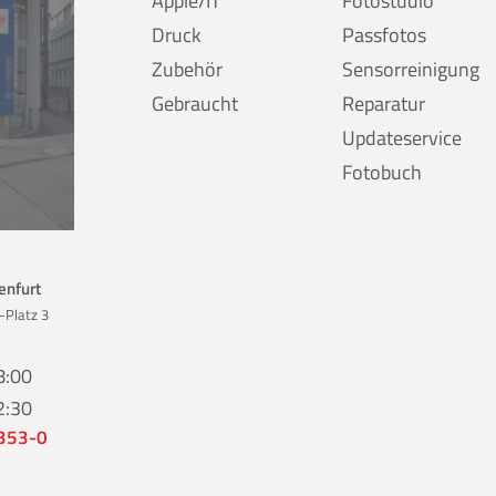
Apple/IT
Fotostudio
Druck
Passfotos
Zubehör
Sensorreinigung
Gebraucht
Reparatur
Updateservice
Fotobuch
enfurt
-Platz 3
8:00
2:30
 353-0