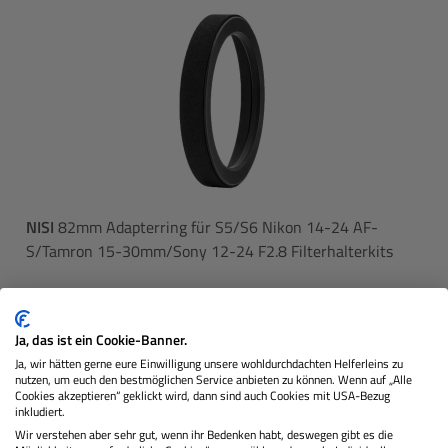
NISI
82mm Adapterring für S5/S6 Nikon 14-24 AF-
S/Tamron 15-30mm/Sony 12-24 F2.8 Filterhalterkits
Lagernd
Ja, das ist ein Cookie-Banner.
Ja, wir hätten gerne eure Einwilligung unsere wohldurchdachten Helferleins zu
nutzen, um euch den bestmöglichen Service anbieten zu können. Wenn auf „Alle
35,00 €
Sie zahlen heute
Cookies akzeptieren“ geklickt wird, dann sind auch Cookies mit USA-Bezug
Regulärer 
inkludiert.
Wir verstehen aber sehr gut, wenn ihr Bedenken habt, deswegen gibt es die
In den Warenkorb