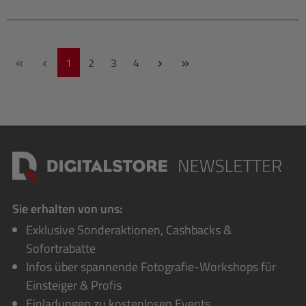
Seite
Seite
Seite
Seite
1
2
3
4
Sie erhalten von uns:
Exklusive Sonderaktionen, Cashbacks &
Sofortrabatte
Infos über spannende Fotografie-Workshops für
Einsteiger & Profis
Einladungen zu kostenlosen Events