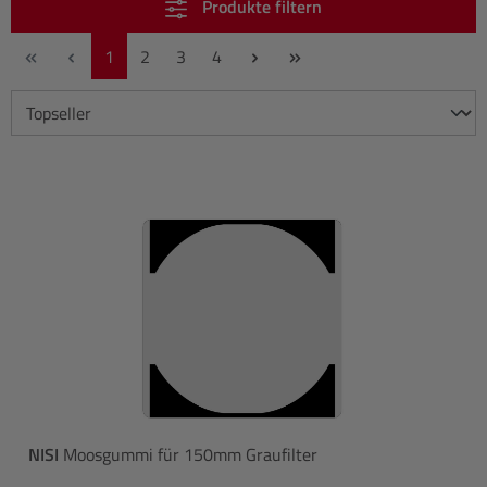
Produkte filtern
Seite
Seite
Seite
Seite
1
2
3
4
NISI
Moosgummi für 150mm Graufilter