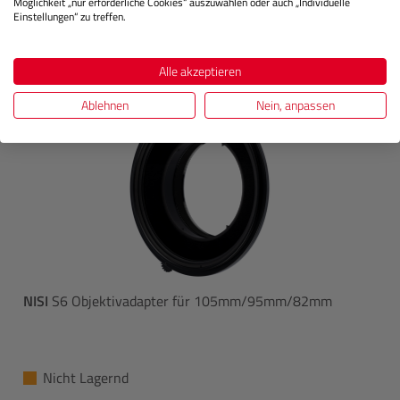
Möglichkeit „nur erforderliche Cookies“ auszuwählen oder auch „Individuelle
Einstellungen“ zu treffen.
Alle akzeptieren
Ablehnen
Nein, anpassen
NISI
S6 Objektivadapter für 105mm/95mm/82mm
Nicht Lagernd