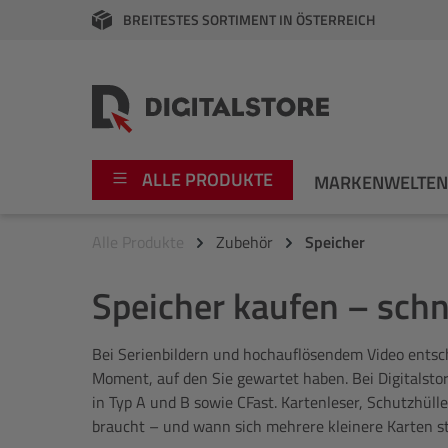
BREITESTES SORTIMENT IN ÖSTERREICH
springen
Zur Hauptnavigation springen
ALLE PRODUKTE
MARKENWELTE
Alle Produkte
Zubehör
Speicher
Foto
Canon
Speicher kaufen – sch
Video
Fujifilm
Bei Serienbildern und hochauflösendem Video entsche
Audio
Leica Boutique
Moment, auf den Sie gewartet haben. Bei Digitalsto
in Typ A und B sowie CFast. Kartenleser, Schutzhüll
Apple
Nikon
braucht – und wann sich mehrere kleinere Karten stä