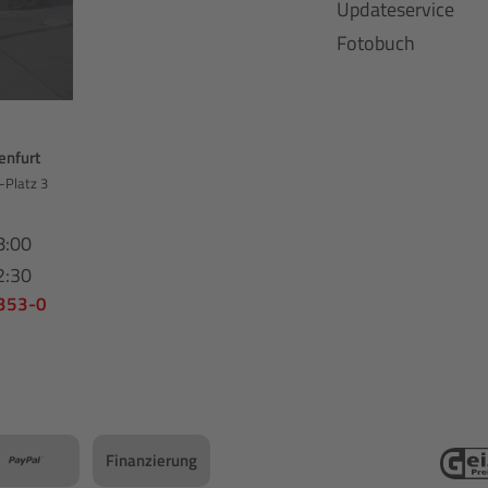
Updateservice
Fotobuch
enfurt
-Platz 3
8:00
2:30
 353-0
Finanzierung