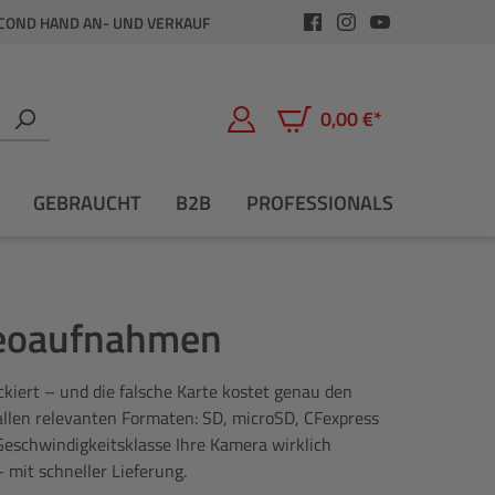
COND HAND AN- UND VERKAUF
0,00 €*
Warenkorb enthält 0 Positio
GEBRAUCHT
B2B
PROFESSIONALS
ideoaufnahmen
ckiert – und die falsche Karte kostet genau den
allen relevanten Formaten: SD, microSD, CFexpress
 Geschwindigkeitsklasse Ihre Kamera wirklich
 mit schneller Lieferung.