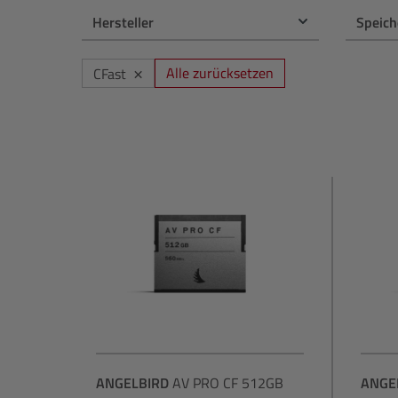
PC & Bildbearbeitung
NiSi
Hersteller
Speic
Druck
OM System
×
Alle zurücksetzen
CFast
Zubehör
Panasonic
Gutschein
Polaroid
Profoto
Sigma
Sony
Tamron
ANGELBIRD
AV PRO CF 512GB
ANGE