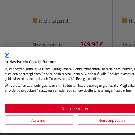
Nicht Lagernd
Ni
749,90 €
Sie zahlen heute
Sie za
Regulärer Preis:
In den Warenkorb
Ja, das ist ein Cookie-Banner.
Ja, wir hätten gerne eure Einwilligung unsere wohldurchdachten Helferleins zu nutzen,
euch den bestmöglichen Service anbieten zu können. Wenn auf „Alle Cookies akzeptier
geklickt wird, dann sind auch Cookies mit USA-Bezug inkludiert.
Wir verstehen aber sehr gut, wenn ihr Bedenken habt, deswegen gibt es die Möglichkei
erforderliche Cookies“ auszuwählen oder auch „Individuelle Einstellungen“ zu treffen.
Alle akzeptieren
Ablehnen
Nein, anpassen