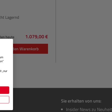
cht Lagernd
1.079,00 €
hlen heute
Regulärer Preis:
In den Warenkorb
 um
en“
t „nur
Sie erhalten von uns:
Insider News zu Neuhei