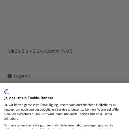
NIKON
Z 8 + Z 24-120mm F4.0 S
Lagernd
5.249,00 €
Ja, das ist ein Cookie-Banner.
Sie zahlen heute
Regulärer Pre
Ja, wir hätten gerne eure Einwilligung unsere wohldurchdachten Helferleins zu
nutzen, um euch den bestmöglichen Service anbieten zu können. Wenn auf „Alle
In den Warenkorb
Cookies akzeptieren“ geklickt wird, dann sind auch Cookies mit USA-Bezug
inkludiert.
Wir verstehen aber sehr gut, wenn ihr Bedenken habt, deswegen gibt es die