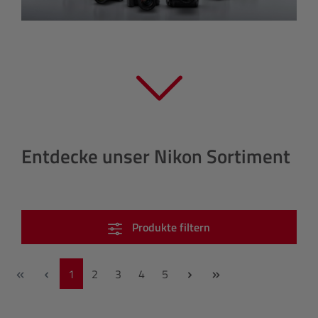
Entdecke unser Nikon Sortiment
Produkte filtern
Seite
Seite
Seite
Seite
Seite
1
2
3
4
5