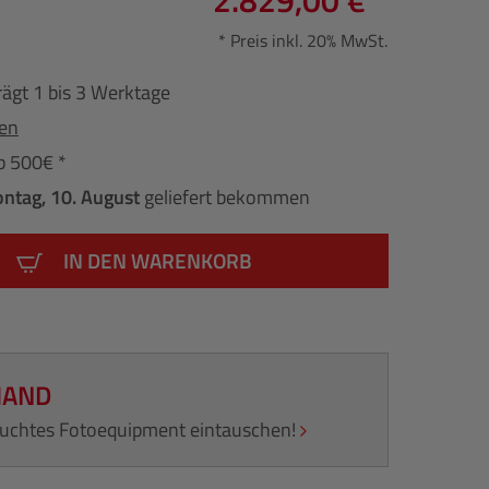
2.829,00 € *
* Preis inkl. 20% MwSt.
rägt 1 bis 3 Werktage
fen
b 500€ *
ntag, 10. August
geliefert bekommen
IN DEN WARENKORB
HAND
rauchtes Fotoequipment eintauschen!