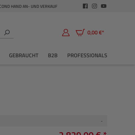
COND HAND AN- UND VERKAUF
0,00 €*
Warenkorb enthält 0 Positio
GEBRAUCHT
B2B
PROFESSIONALS
-