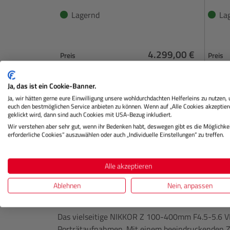
Lagernd
La
4.299,00 €
Preis
Preis
Regulärer Preis:
IN DEN WARENKORB
Ja, das ist ein Cookie-Banner.
Ja, wir hätten gerne eure Einwilligung unsere wohldurchdachten Helferleins zu nutzen,
euch den bestmöglichen Service anbieten zu können. Wenn auf „Alle Cookies akzeptier
geklickt wird, dann sind auch Cookies mit USA-Bezug inkludiert.
Wir verstehen aber sehr gut, wenn ihr Bedenken habt, deswegen gibt es die Möglichkei
erforderliche Cookies“ auszuwählen oder auch „Individuelle Einstellungen“ zu treffen.
Beschreibung
Herstellerinformation
Alle akzeptieren
Produktinformationen "
NIKON
NI
Ablehnen
Nein, anpassen
VR S"
Das vielseitige NIKKOR Z 100-400mm F4.5-5.6 VR S
Porträtaufnahmen. Mit einem beeindruckenden 