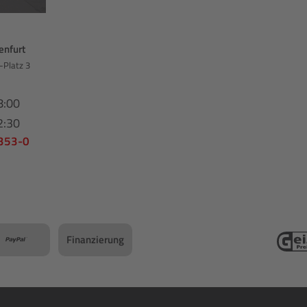
enfurt
-Platz 3
8:00
2:30
 353-0
Finanzierung