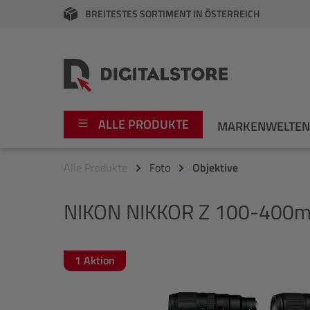
BREITESTES SORTIMENT IN ÖSTERREICH
springen
Zur Hauptnavigation springen
ALLE PRODUKTE
MARKENWELTE
Alle Produkte
Foto
Objektive
Foto
Canon
NIKON
NIKKOR Z 100-400mm
Video
Fujifilm
Audio
Leica Boutique
1 Aktion
Bildergalerie überspringen
Apple
Nikon