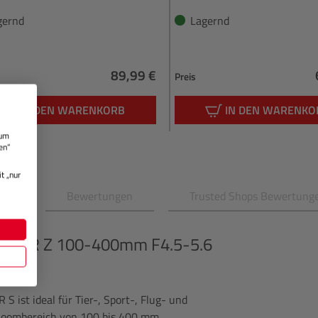
gernd
Lagernd
89,99 €
Preis
Regulärer Preis:
IN DEN WARENKORB
IN DEN WARENKO
 um
en“
t „nur
en
Bewertungen
Trusted Shops Bewertung
KKOR Z 100-400mm F4.5-5.6
 ist ideal für Tier-, Sport-, Flug- und
Zoombereich von 100 bis 400 mm,