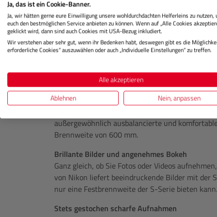
Ja, das ist ein Cookie-Banner.
Beeindruckende Detailfülle bei Fernaufnahmen
Ja, wir hätten gerne eure Einwilligung unsere wohldurchdachten Helferleins zu nutzen,
Egal, ob Sie sich für Wildtiere, Vögel, Motorspor
euch den bestmöglichen Service anbieten zu können. Wenn auf „Alle Cookies akzeptier
geklickt wird, dann sind auch Cookies mit USA-Bezug inkludiert.
Motive interessieren, mit dem NIKKOR Z 600mm f
Wir verstehen aber sehr gut, wenn ihr Bedenken habt, deswegen gibt es die Möglichkei
die Kraft und die Anmut dieser Motive mit beeindr
erforderliche Cookies“ auszuwählen oder auch „Individuelle Einstellungen“ zu treffen.
Leicht und gut ausbalanciert
Mit einem Gewicht von nur ca. 1470 g (inklusive
Alle akzeptieren
f/6.3 VR S das leichteste 600-mm-Festbrennweite
Ablehnen
Nein, anpassen
spezialisierten Phasen-Fresnel Linsenelements u
liegt der Schwerpunkt des Objektivs nahe am Ka
außergewöhnlich ausbalancierte und komfortable
Brennweite von 600 mm.
Brillante Bilder und angenehmes Bokeh
Ganz gleich, ob Sie Fotos oder Videos aufnehmen,
von Nikon liefert beeindruckende Bilder mit der 
nur eine Festbrennweite der S-Serie bieten kann
Stets gestochen scharfe Aufnahmen