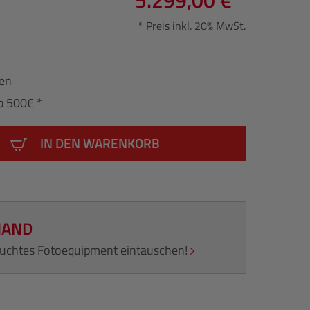
5.299,00 € *
* Preis inkl. 20% MwSt.
fen
b 500€ *
IN DEN WARENKORB
HAND
rauchtes Fotoequipment eintauschen!