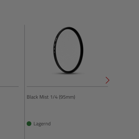
Black Mist 1/4 (95mm)
Black Mis
Lagernd
Lagern