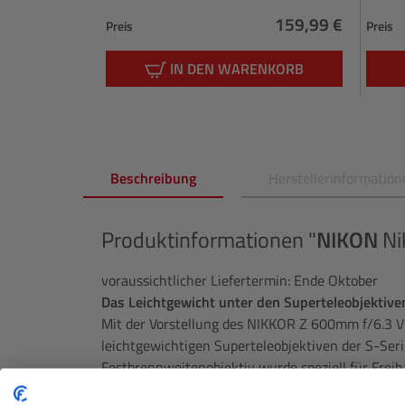
159,99 €
Preis
Preis
Regulärer Preis:
IN DEN WARENKORB
Beschreibung
Herstellerinformation
Produktinformationen "
NIKON
Ni
voraussichtlicher Liefertermin: Ende Oktober
Das Leichtgewicht unter den Superteleobjektive
Mit der Vorstellung des NIKKOR Z 600mm f/6.3 V
leichtgewichtigen Superteleobjektiven der S-Se
Festbrennweitenobjektiv wurde speziell für Fre
durch erstklassige Bildqualität.