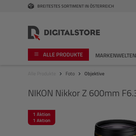
BREITESTES SORTIMENT IN ÖSTERREICH
springen
Zur Hauptnavigation springen
ALLE PRODUKTE
MARKENWELTE
Alle Produkte
Foto
Objektive
Foto
Canon
NIKON
Nikkor Z 600mm F6.
Video
Fujifilm
Audio
Leica Boutique
1 Aktion
Bildergalerie überspringen
1 Aktion
Apple
Nikon