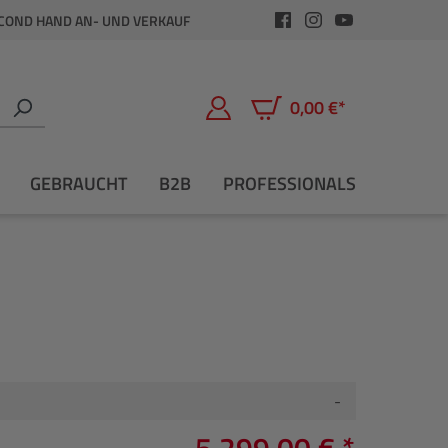
COND HAND AN- UND VERKAUF
0,00 €*
Warenkorb enthält 0 Positio
GEBRAUCHT
B2B
PROFESSIONALS
-