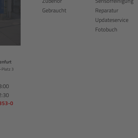
Zubehör
Sensorreinigung
Gebraucht
Reparatur
Updateservice
Fotobuch
enfurt
-Platz 3
8:00
2:30
 353-0