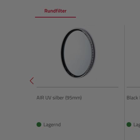
Rundfilter
Produktgalerie überspringen
AIR UV silber (95mm)
Black
Lagernd
La