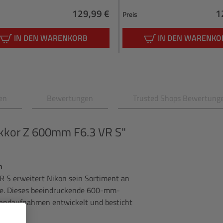
129,99 €
1
Preis
Regulärer Preis:
R
IN DEN WARENKORB
IN DEN WARENKO
en
Bewertungen
Trusted Shops Bewertung
kkor Z 600mm F6.3 VR S"
n
R S erweitert Nikon sein Sortiment an
rie. Dieses beeindruckende 600-mm-
ihandaufnahmen entwickelt und besticht